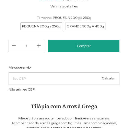
Ver mais detalhes
Tamanho:
PEQUENA 200g a 250g
PEQUENA 200g a 250g
GRANDE 300g A 400g
Alterar CEP
Entregas para o CEP:
Meios de envio
Calcular
Não sei meu CEP
Tilápia com Arroz à Grega
Filé de tilápia assado temperado com limão e ervas naturais.
Acompanhado de arroz à grega com legumes. Uma combinação leve,
saudável e com
controle de sódio e gordura
.