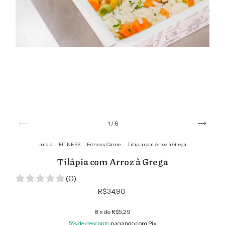
1
/
6
Início
.
FITNESS
.
Fitness Carne
.
Tilápia com Arroz à Grega
Tilápia com Arroz à Grega
(0)
R$34,90
8
x de
R$5,29
5% de desconto
pagando com Pix