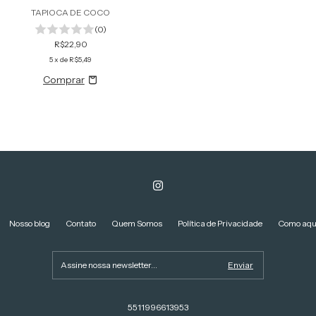
TAPIOCA DE COCO
(0)
R$22,90
5
x de
R$5,49
Nosso blog
Contato
Quem Somos
Política de Privacidade
Como aqu
5511996613953