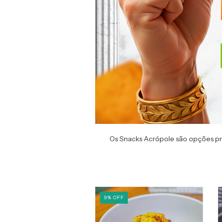
Os Snacks Acrópole são opções práti
9
%
OFF