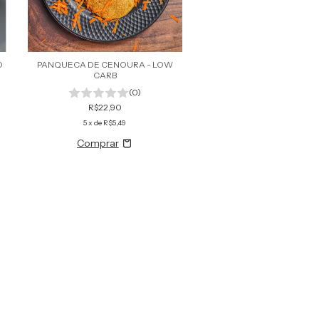
O
PANQUECA DE CENOURA - LOW
CARB
(0)
R$22,90
5
x de
R$5,49