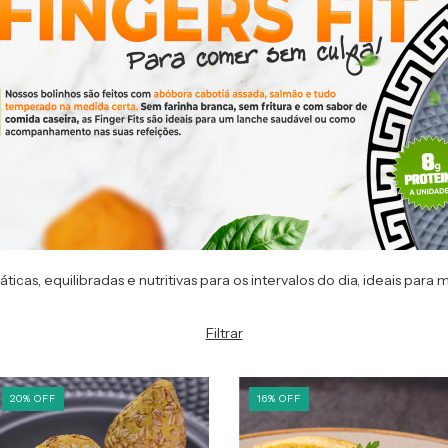
cas, equilibradas e nutritivas para os intervalos do dia, ideais para
Filtrar
20
%
OFF
16
%
OFF