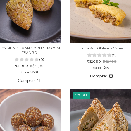
COXINHA DE MANDIOQUINHA COM
Torta Sem Glúten de Carne
FRANGO
(0)
(0)
R$20,90
R$24,90
R$19,90
R$24,90
5
x de
R$5,01
4
x de
R$5,91
16
%
OFF