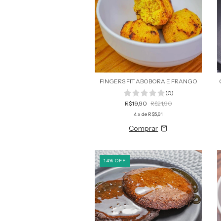
FINGERS FIT ABOBORA E FRANGO
(0)
R$19,90
R$21,90
4
x de
R$5,91
14
%
OFF