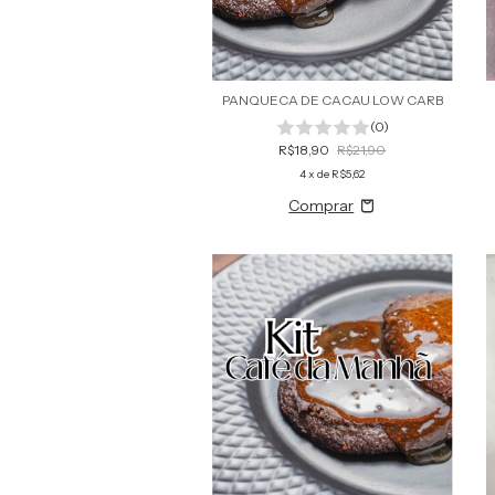
PANQUECA DE CACAU LOW CARB
(0)
R$18,90
R$21,90
4
x de
R$5,62