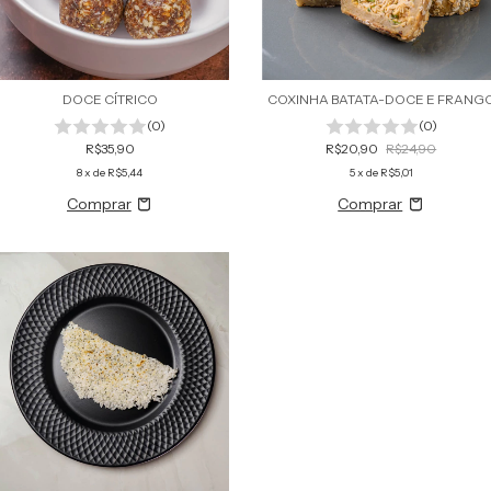
DOCE CÍTRICO
COXINHA BATATA-DOCE E FRANG
(0)
(0)
R$35,90
R$20,90
R$24,90
8
x de
R$5,44
5
x de
R$5,01