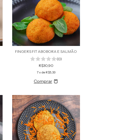
FINGERS FIT ABOBORA E SALMÃO
(0)
R$30,90
7
x de
R$5,33