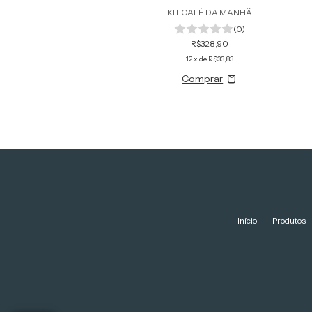
KIT CAFÉ DA MANHÃ
(0)
R$328,90
12
x de
R$33,83
Início
Produtos