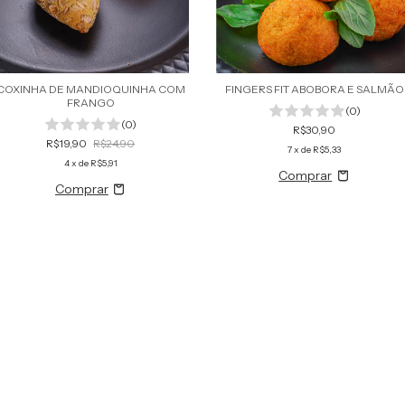
COXINHA DE MANDIOQUINHA COM
FINGERS FIT ABOBORA E SALMÃO
FRANGO
(0)
(0)
R$30,90
R$19,90
R$24,90
7
x de
R$5,33
4
x de
R$5,91