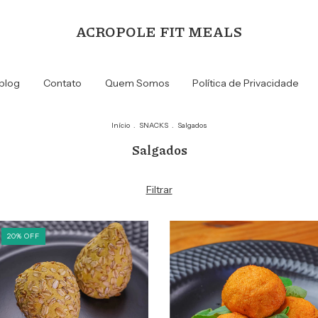
ACROPOLE FIT MEALS
blog
Contato
Quem Somos
Política de Privacidade
Início
.
SNACKS
.
Salgados
Salgados
Filtrar
20
%
OFF