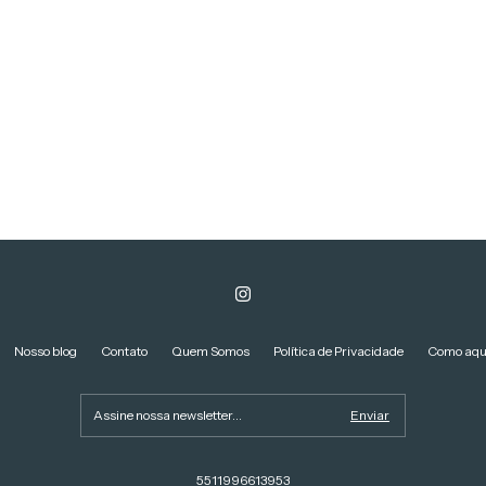
Nosso blog
Contato
Quem Somos
Política de Privacidade
Como aqu
5511996613953