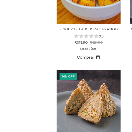
FINGERS FIT ABOBORA E FRANGO
(0)
R$19,90
R$21,90
4
x de
R$5,91
16
%
OFF