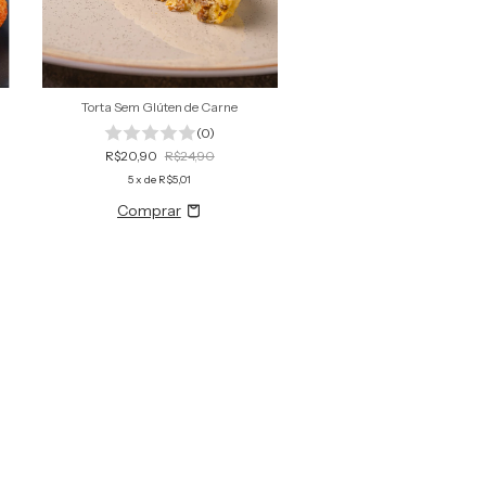
Torta Sem Glúten de Carne
(0)
R$20,90
R$24,90
5
x de
R$5,01