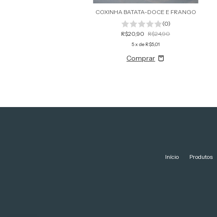
COXINHA BATATA-DOCE E FRANGO
(0)
R$20,90
R$24,90
5
x de
R$5,01
Início
Produtos