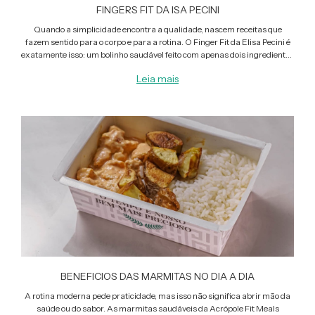
FINGERS FIT DA ISA PECINI
Quando a simplicidade encontra a qualidade, nascem receitas que
fazem sentido para o corpo e para a rotina. O Finger Fit da Elisa Pecini é
exatamente isso: um bolinho saudável feito com apenas dois ingredientes
— abóbora cabotiá e frango desfiado — e
Leia mais
BENEFICIOS DAS MARMITAS NO DIA A DIA
A rotina moderna pede praticidade, mas isso não significa abrir mão da
saúde ou do sabor. As marmitas saudáveis da Acrópole Fit Meals