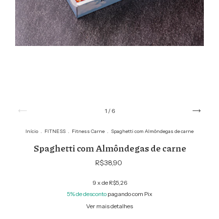
1
/
6
Início
.
FITNESS
.
Fitness Carne
.
Spaghetti com Almôndegas de carne
Spaghetti com Almôndegas de carne
R$38,90
9
x de
R$5,26
5% de desconto
pagando com Pix
Ver mais detalhes