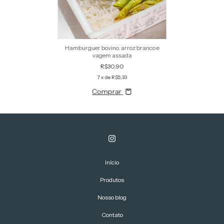
Hamburguer bovino, arroz branco e
vagem assada
R$30,90
7
x de
R$5,33
Comprar
Início
Produtos
Nosso blog
Contato