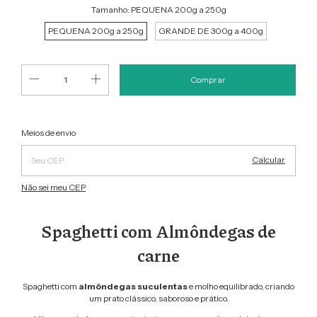
Tamanho:
PEQUENA 200g a 250g
PEQUENA 200g a 250g
GRANDE DE 300g a 400g
Alterar CEP
Entregas para o CEP:
Meios de envio
Calcular
Não sei meu CEP
Spaghetti com Almôndegas de
carne
Spaghetti com
almôndegas suculentas
e molho equilibrado, criando
um prato clássico, saboroso e prático.