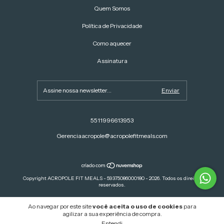
Quem Somos
Política de Privacidade
Como aquecer
Assinatura
5511996613953
Gerenciaacropole@acropolefitmeals.com
Copyright ACROPOLE FIT MEALS - 59375086000180 - 2026. Todos os direitos
reservados.
Ao navegar por este site
você aceita o uso de cookies
para
agilizar a sua experiência de compra.
Entendi