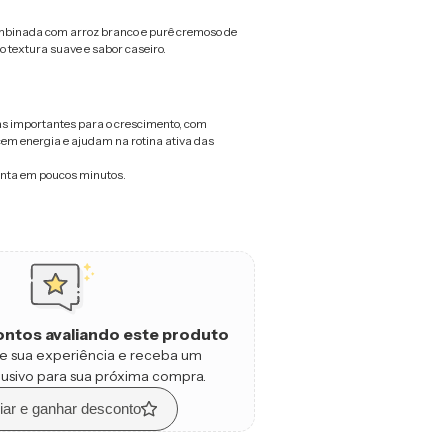
binada com arroz branco e purê cremoso de
 textura suave e sabor caseiro.
nas importantes para o crescimento, com
em energia e ajudam na rotina ativa das
nta em poucos minutos.
ntos avaliando este produto
e sua experiência e receba um
usivo para sua próxima compra.
iar e ganhar desconto