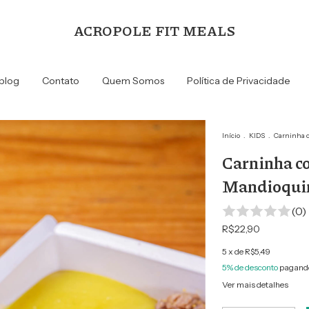
ACROPOLE FIT MEALS
blog
Contato
Quem Somos
Política de Privacidade
Início
.
KIDS
.
Carninha c
Carninha c
Mandioquin
(0)
R$22,90
5
x de
R$5,49
5% de desconto
pagando
Ver mais detalhes