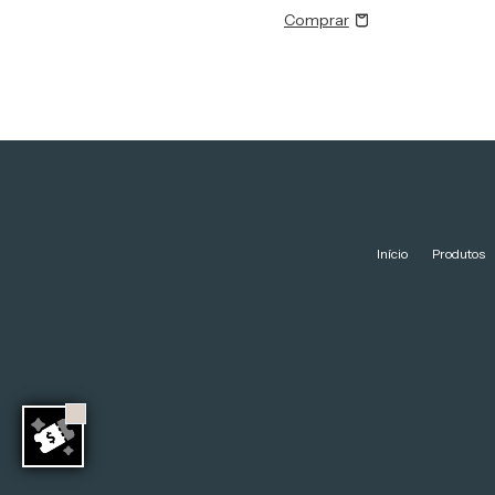
5
x de
R$5,49
Início
Produtos