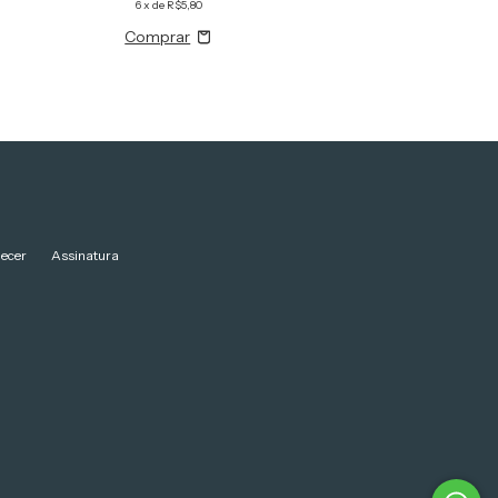
6
x de
R$5,80
5
x de
R$5,49
ecer
Assinatura