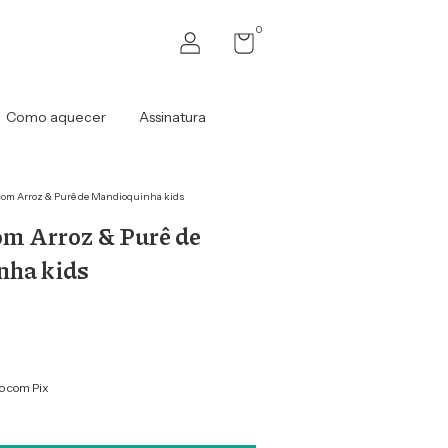
0
Como aquecer
Assinatura
om Arroz & Purê de Mandioquinha kids
om Arroz & Purê de
ha kids
 com Pix