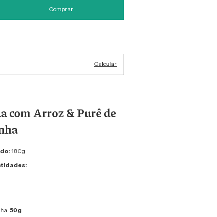
Alterar CEP
Calcular
a com Arroz & Purê de
nha
ado:
180g
ntidades:
nha:
50g