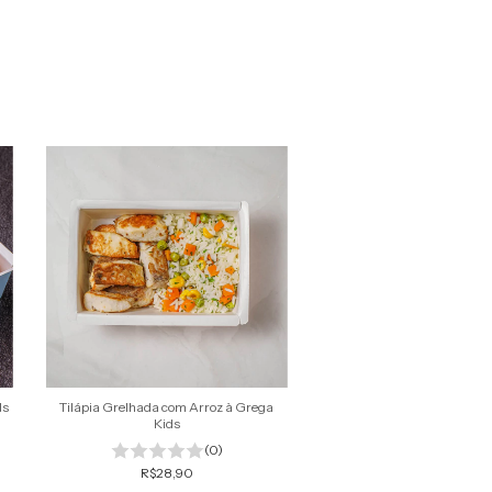
ds
Tilápia Grelhada com Arroz à Grega
Massinha verde com almô
Kids
carne -KIDS
(0)
(0
R$28,90
R$22,90