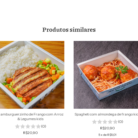
Produtos similares
amburguerzinho de Frango com Arroz
Spagheti com almondega de frango ki
& Legumes kids
(0)
(0)
R$20,90
R$20,90
5
x de
R$5,01