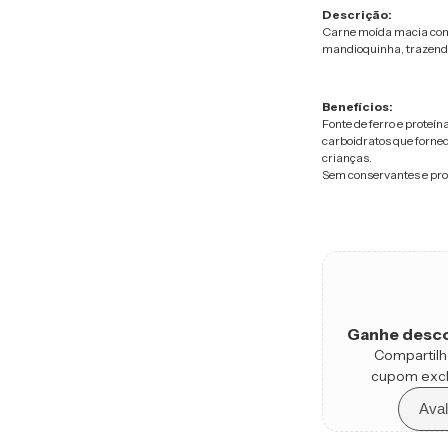
Descrição:
Carne moída macia com
mandioquinha, trazendo
Benefícios:
Fonte de ferro e proteí
carboidratos que fornec
crianças.
Sem conservantes e pro
Ganhe desco
Compartilh
cupom excl
Aval