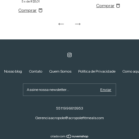
5
x de
R$5,01
Nosso blog
Contato
Quem Somos
Política de Privacidade
Como aqu
5511996613953
Gerenciaacropole@acropolefitmeals.com