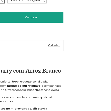
0g
GRANDE DE 300g a 400g
Alterar CEP
Calcular
Curry com Arroz Branco
onfortante e cheio de personalidade.
do em
molho de curry suave
, acompanhado
inho
, trazendo equilíbrio entre sabor e leveza.
eservar cremosidade, aroma e qualidade
ervantes
.
utos no micro-ondas, direto da