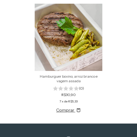
Hamburguer bovino, arroz branco e
vagem assada
(0)
R$30,90
7
x de
R$5,33
Comprar