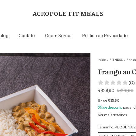
ACROPOLE FIT MEALS
blog
Contato
Quem Somos
Política de Privacidade
Início
.
FITNESS
.
Fitnes
Frango ao 
(0)
R$28,90
R$29,90
6
x de
R$5,80
5% de desconto
pagando
Ver mais detalhes
Tamanho:
PEQUENA 2