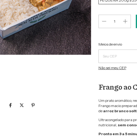
PEQUENA 200g a 25
Entregas para o CEP:
Meios de envio
Não sei meu CEP
Frango ao 
Um prato aromático, rec
Frango macio prepara
de
arroz branco solt
Ultracongelado para pr
nutricional,
sem cons
Pronto em 3 a 5 min