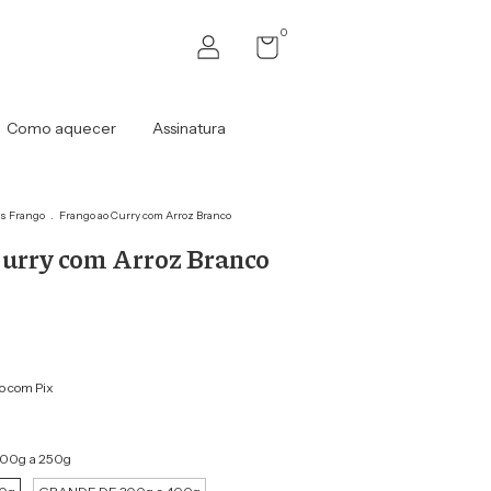
0
Como aquecer
Assinatura
s Frango
.
Frango ao Curry com Arroz Branco
Curry com Arroz Branco
 com Pix
00g a 250g