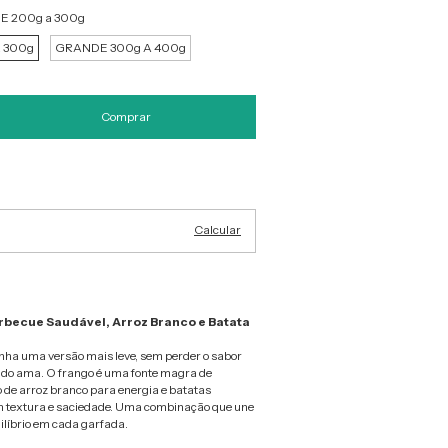
 200g a 300g
 300g
GRANDE 300g A 400g
Alterar CEP
Calcular
rbecue Saudável, Arroz Branco e Batata
nha uma versão mais leve, sem perder o sabor
do ama. O frango é uma fonte magra de
de arroz branco para energia e batatas
m textura e saciedade. Uma combinação que une
uilíbrio em cada garfada.