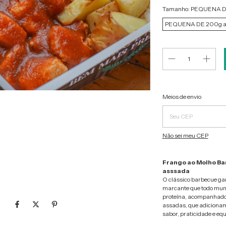
Tamanho:
PEQUENA DE
PEQUENA DE 200g a
Entregas para o CEP:
Meios de envio
Não sei meu CEP
Frango ao Molho Ba
asssada
O clássico barbecue ga
marcante que todo mun
proteína, acompanhado 
assadas, que adiciona
sabor, praticidade e eq