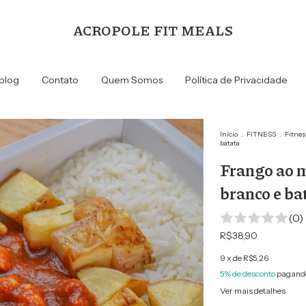
ACROPOLE FIT MEALS
blog
Contato
Quem Somos
Política de Privacidade
Início
.
FITNESS
.
Fitnes
batata
Frango ao m
branco e ba
(0)
R$38,90
9
x de
R$5,26
5% de desconto
pagando
Ver mais detalhes