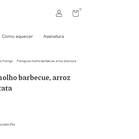
0
Como aquecer
Assinatura
s Frango
.
Frango ao molho barbecue, arroz branco e
olho barbecue, arroz
tata
 com Pix