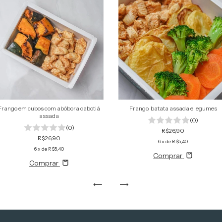
Frango em cubos com abóbora cabotiá
Frango, batata assada e legumes
assada
(0)
(0)
R$26,90
R$26,90
6
x de
R$5,40
6
x de
R$5,40
Comprar
Comprar