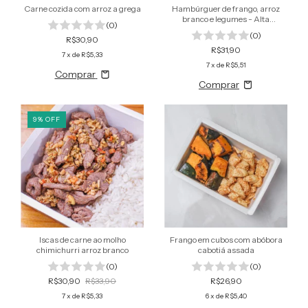
Carne cozida com arroz a grega
Hambúrguer de frango, arroz
branco e legumes - Alta
(0)
Performance
(0)
R$30,90
R$31,90
7
x de
R$5,33
7
x de
R$5,51
Comprar
9
%
OFF
Iscas de carne ao molho
Frango em cubos com abóbora
chimichurri arroz branco
cabotiá assada
(0)
(0)
R$30,90
R$33,90
R$26,90
7
x de
R$5,33
6
x de
R$5,40