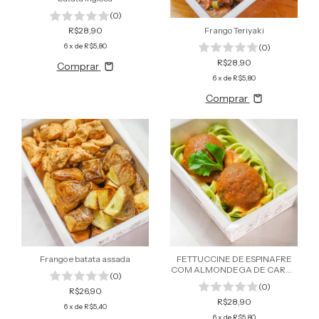
(0)
Frango Teriyaki
R$28,90
6
x de
R$5,80
(0)
R$28,90
Comprar
6
x de
R$5,80
Comprar
Frango e batata assada
FETTUCCINE DE ESPINAFRE
COM ALMONDEGA DE CARNE
(0)
BOVINA AO MOLHO SUGO
(0)
R$26,90
R$28,90
6
x de
R$5,40
6
x de
R$5,80