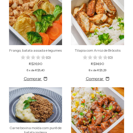
Frango, batata assada e legumes
Tilapia com Arroz de Brócolis
(0)
(0)
R$26,90
R$34,90
6
x de
R$5,40
8
x de
R$5,29
Comprar
Comprar
Carne bovina moída com purê de
batata inglesa