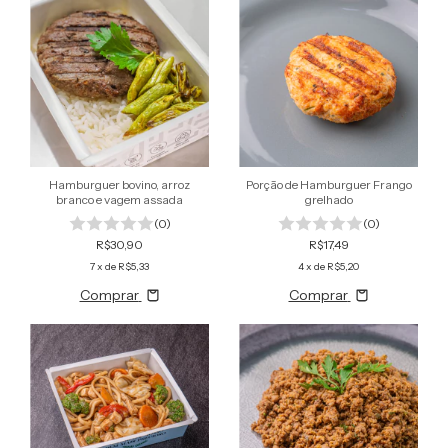
Hamburguer bovino, arroz
Porção de Hamburguer Frango
branco e vagem assada
grelhado
(0)
(0)
R$30,90
R$17,49
7
x de
R$5,33
4
x de
R$5,20
Comprar
Comprar