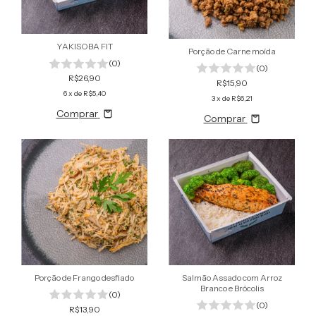
YAKISOBA FIT
Porção de Carne moída
(0)
(0)
R$26,90
R$15,90
6
x de
R$5,40
3
x de
R$6,21
Comprar
Comprar
Porção de Frango desfiado
Salmão Assado com Arroz
Branco e Brócolis
(0)
(0)
R$13,90