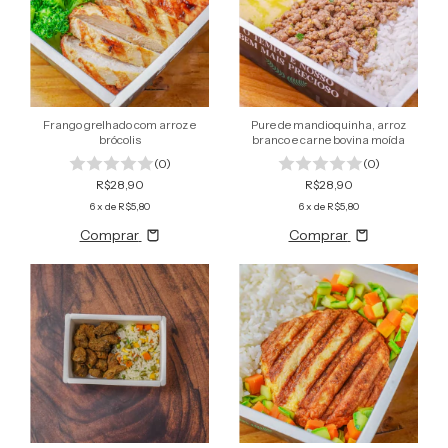
Frango grelhado com arroz e
Pure de mandioquinha, arroz
brócolis
branco e carne bovina moída
(0)
(0)
R$28,90
R$28,90
6
x de
R$5,80
6
x de
R$5,80
Comprar
Comprar