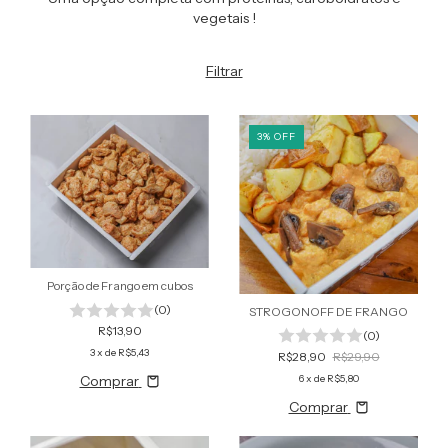
vegetais !
Filtrar
3
%
OFF
Porção de Frango em cubos
(0)
STROGONOFF DE FRANGO
R$13,90
(0)
3
x de
R$5,43
R$28,90
R$29,90
6
x de
R$5,80
Comprar
Comprar