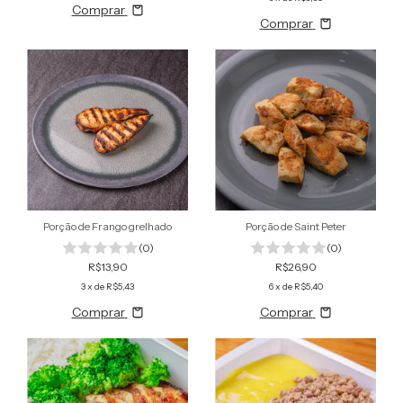
Comprar
Comprar
Porção de Frango grelhado
Porção de Saint Peter
(0)
(0)
R$13,90
R$26,90
3
x de
R$5,43
6
x de
R$5,40
Comprar
Comprar