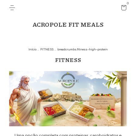
0
ACROPOLE FIT MEALS
Início
.
FITNESS
.
breadcrumbs.fitness-high-protein
FITNESS
Uma opção completa com proteinas, caroboidratos e