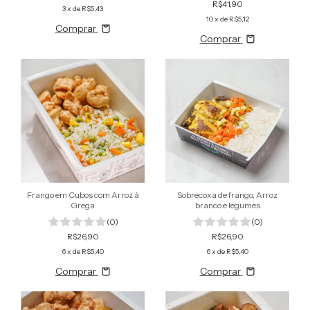
R$41,90
3
x de
R$5,43
10
x de
R$5,12
Comprar
Comprar
Frango em Cubos com Arroz à
Sobrecoxa de frango, Arroz
Grega
branco e legumes
(0)
(0)
R$26,90
R$26,90
6
x de
R$5,40
6
x de
R$5,40
Comprar
Comprar